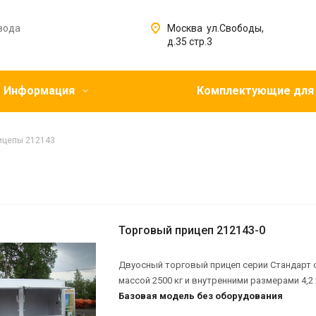
вода
Москва ул.Свободы,
д.35 стр.3
Информация
Комплектующие для
ицепы 212143
Торговый прицеп 212143-0
Двуосный торговый прицеп серии Стандарт 
массой 2500 кг и внутренними размерами 4,2 х 
Базовая модель без оборудования