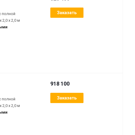
Заказать
с полной
2,0 х 2,0 м
ными
918 100
Заказать
с полной
2,0 х 2,0 м
ными