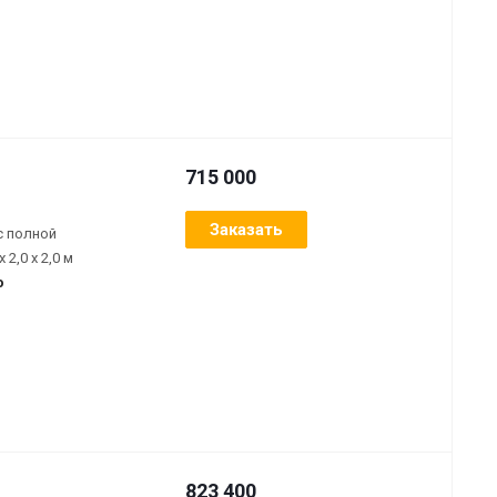
715 000
Заказать
с полной
2,0 х 2,0 м
ю
823 400