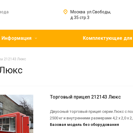
вода
Москва ул.Свободы,
д.35 стр.3
Информация
Комплектующие для
пы 212143 Люкс
 Люкс
Торговый прицеп 212143 Люкс
Двуосный торговый прицеп серии Люкс с по
2500 кг и внутренними размерами 4,2 х 2,0 х 2,
Базовая модель без оборудования