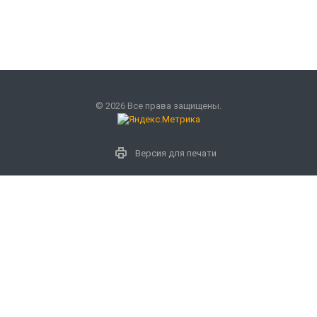
© 2026 Все права защищены.
Версия для печати
Наши контакты
+7 (800) 333-32-27
zakaz@lekom-s.ru
Москва ул.Свободы, д.35 стр.3