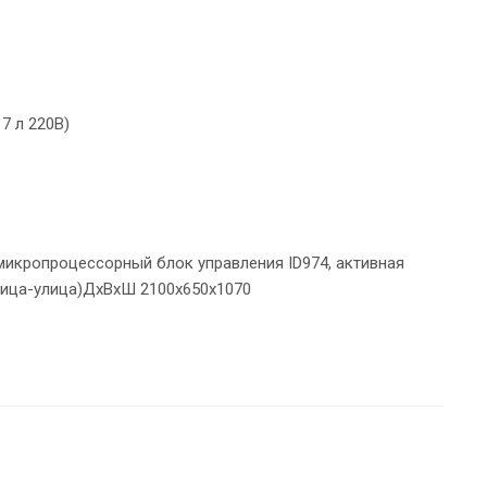
7 л 220В)
 микропроцессорный блок управления ID974, активная
лица-улица)ДхВхШ 2100х650х1070