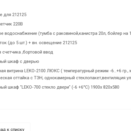
е для 212125
етчик 220В
е водоснабжение (тумба с раковиной,канистра 20л, бойлер на 1
ток (до 5 шт.) + вн. освещение 212125
 счетчика ,бортовой ввод
ный шкаф с дверью
ая витрина LEKO-2100 ЛЮКС ( температурный режим -6...+6 гр.,
еская оттайка с ТЭН, однокамерный стеклопакет,вентиляция у
ый шкаф "LEKO-700 стекло двери" (-6 +6°C) 1900х 820х580
ад к списку