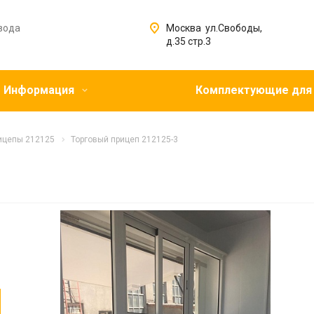
вода
Москва ул.Свободы,
д.35 стр.3
Информация
Комплектующие для
ицепы 212125
Торговый прицеп 212125-3