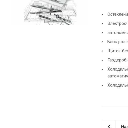
Остеклени
Электросч
автономно
Блок розе
Щиток без
Гардероб
Холодильн
автоматич
Холодильн
Наз