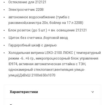
Остекление для 212121
Электросчетчик 220В
автономное водоснабжение (тумба с
раковиной,канистра 20л, бойлер на 17 л 220В)
Блок розеток (до 5 шт.) + вн. освещение 212121
Щиток без счетчика ,бортовой ввод
Гардеробный шкаф с дверью
Холодильная витрина LEKO-2100 ЛЮКС ( температурный
режим -6...+6 гр., микропроцессорный блок управления
ID974, активная автоматическая оттайка с ТЭН,
однокамерный стеклопакет,вентиляция улица-
улица)ДхВхШ 2100х650х1070
Характеристики